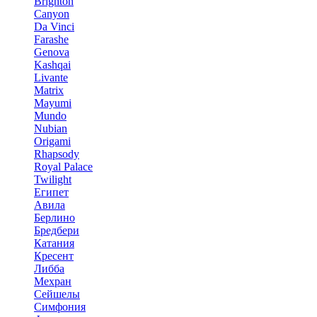
Brighton
Canyon
Da Vinci
Farashe
Genova
Kashqai
Livante
Matrix
Mayumi
Mundo
Nubian
Origami
Rhapsody
Royal Palace
Twilight
Египет
Авила
Берлино
Бредбери
Катания
Кресент
Либба
Мехран
Сейшелы
Симфония