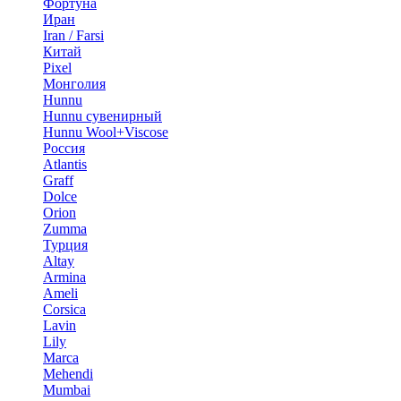
Фортуна
Иран
Iran / Farsi
Китай
Pixel
Монголия
Hunnu
Hunnu сувенирный
Hunnu Wool+Viscose
Россия
Atlantis
Graff
Dolce
Orion
Zumma
Турция
Altay
Armina
Ameli
Corsica
Lavin
Lily
Marca
Mehendi
Mumbai