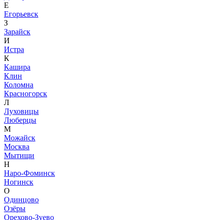
Е
Егорьевск
З
Зарайск
И
Истра
К
Кашира
Клин
Коломна
Красногорск
Л
Луховицы
Люберцы
М
Можайск
Москва
Мытищи
Н
Наро-Фоминск
Ногинск
О
Одинцово
Озёры
Орехово-Зуево